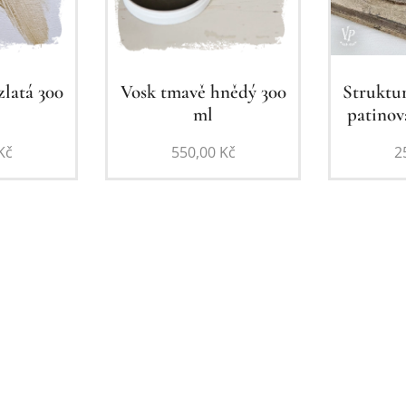
zlatá 300
Vosk tmavě hnědý 300
Struktur
ml
patinov
Kč
550,00
Kč
2