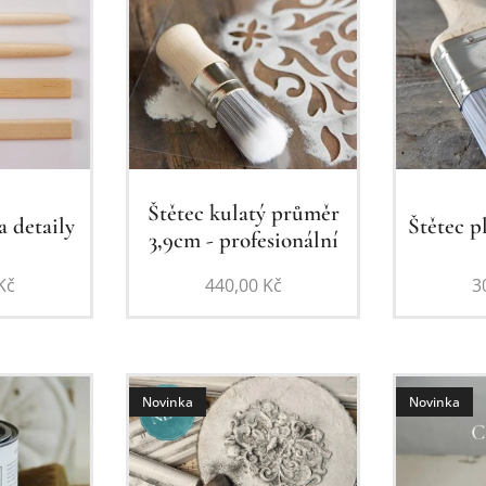
Štětec kulatý průměr
a detaily
Štětec p
3,9cm - profesionální
Kč
440,00
Kč
3
Novinka
Novinka