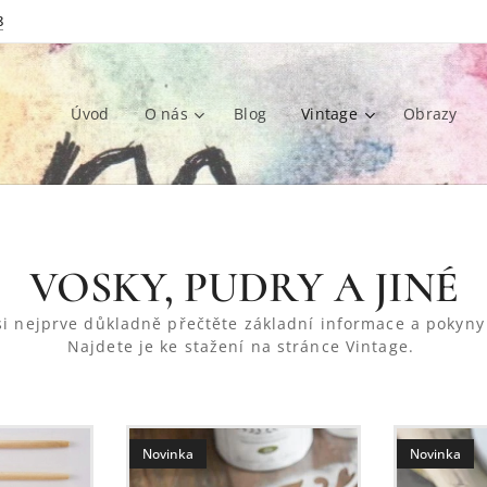
8
Úvod
O nás
Blog
Vintage
Obrazy
VOSKY, PUDRY A JINÉ
ů si nejprve důkladně přečtěte základní informace a
Najdete je ke stažení na stránce Vintage.
Novinka
Novinka