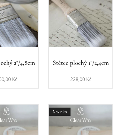
lochý 2"/4,8cm
Štětec plochý 1"/2,4cm
00,00
Kč
228,00
Kč
Novinka