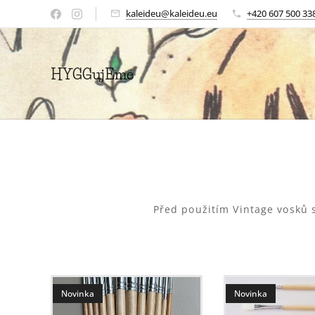
kaleideu@kaleideu.eu
+420 607 500 33
HYGGujEme
Před použitím Vintage vosk
Novinka
Novinka