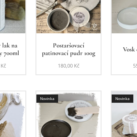
 lak na
Postaršovací
Vosk 
vy 700ml
patinovací pudr 100g
Kč
180,00
Kč
5
Novinka
Novinka