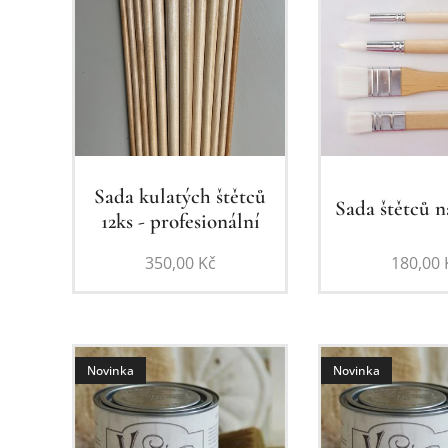
Sada kulatých štětců
Sada štětců n
12ks - profesionální
350,00
Kč
180,00
Novinka
Novinka