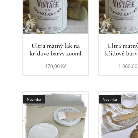
Ultra matný lak na
Ultra matný
křídové barvy 200ml
křídové bar
470,00
Kč
1 060,00
Novinka
Novinka