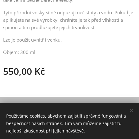
také velmi pěkné barevné efekty.
Tyto přírodní vosky silně odpuzují nečistoty a vodu. Pokud je
aplikujete na své výrobky, chráníte je tak před vlhkostí a
špínou a tím prodlužujete jejich trvanlivost.
Lze je použít uvnitř i venku.
Objem: 300 ml
550,00
Kč
© 2021 Všechna práva vyhrazena
Používáme cookies, abychom zajistili správné fungování a
Vytvořeno službou
Webnode
Cookies
bezpečnost našich stránek. Tím vám můžeme zajistit tu
nejlepší zkušenost při jejich návštěvě.