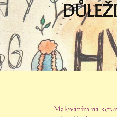
DŮLEŽ
Malováním na keram