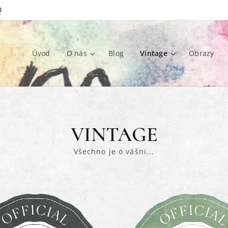
8
Úvod
O nás
Blog
Vintage
Obrazy
VINTAGE
Všechno je o vášni...