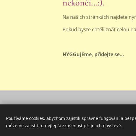
nekončí...:).
Na našich stránkách najdete ny
Pokud byste chtěli znát celou n
HYGGujEme, přidejte se...
Používáme cookies, abychom zajistili správné fungování a bezp
můžeme zajistit tu nejlepší zkušenost při jejich návštěvě.