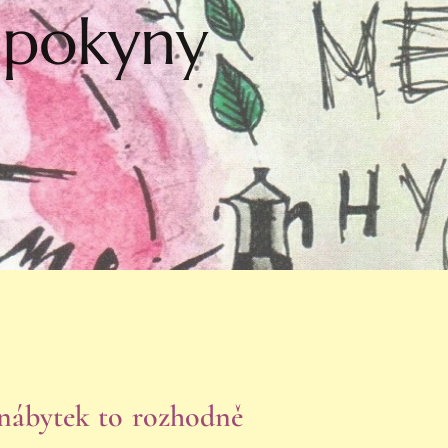
a
pokyny
nábytek to rozhodně