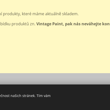
ní produkty, které máme aktuálně skladem.
abídku produktů zn.
Vintage Paint, pak nás neváhejte kon
© 2021 Všechna práva vyhrazena
ečnost našich stránek. Tím vám
Vytvořeno službou
Webnode
Cookies