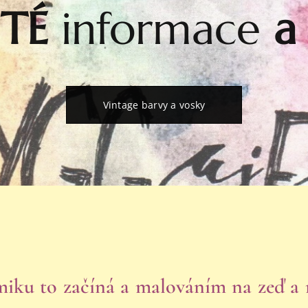
ITÉ
informace
Vintage barvy a vosky
iku to začíná a malováním na zeď a 