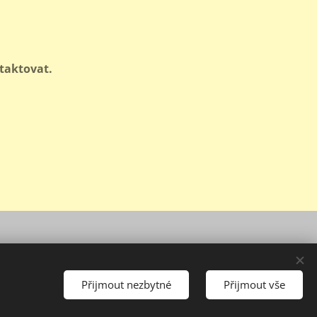
taktovat.
Přijmout nezbytné
Přijmout vše