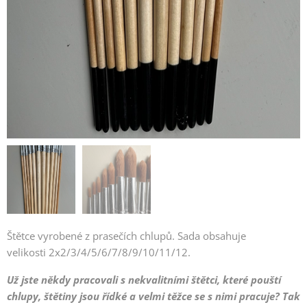
Štětce vyrobené z prasečích chlupů. Sada obsahuje
velikosti 2x2/3/4/5/6/7/8/9/10/11/12.
Už jste někdy pracovali s nekvalitními štětci, které pouští
chlupy, štětiny jsou řídké a velmi těžce se s nimi pracuje? Tak