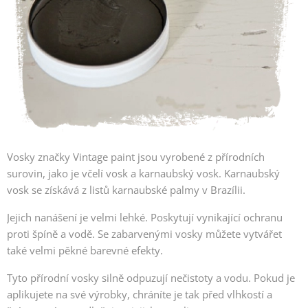
Vosky značky Vintage paint jsou vyrobené z přírodních
surovin, jako je včelí vosk a karnaubský vosk. Karnaubský
vosk se získává z listů karnaubské palmy v Brazílii.
Jejich nanášení je velmi lehké. Poskytují vynikající ochranu
proti špíně a vodě. Se zabarvenými vosky můžete vytvářet
také velmi pěkné barevné efekty.
Tyto přírodní vosky silně odpuzují nečistoty a vodu. Pokud je
aplikujete na své výrobky, chráníte je tak před vlhkostí a