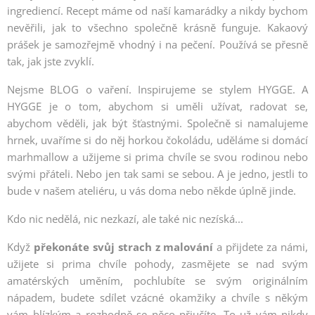
ingrediencí. Recept máme od naší kamarádky a nikdy bychom
nevěřili, jak to všechno společně krásně funguje. Kakaový
prášek je samozřejmě vhodný i na pečení. Používá se přesně
tak, jak jste zvyklí.
Nejsme BLOG o vaření. Inspirujeme se stylem HYGGE. A
HYGGE je o tom, abychom si uměli užívat, radovat se,
abychom věděli, jak být šťastnými. Společně si namalujeme
hrnek, uvaříme si do něj horkou čokoládu, uděláme si domácí
marhmallow a užijeme si prima chvíle se svou rodinou nebo
svými přáteli. Nebo jen tak sami se sebou. A je jedno, jestli to
bude v našem ateliéru, u vás doma nebo někde úplně jinde.
Kdo nic nedělá, nic nezkazí, ale také nic nezíská...
Když
překonáte svůj strach z malování
a přijdete za námi,
užijete si prima chvíle pohody, zasmějete se nad svým
amatérských uměním, pochlubíte se svým originálním
nápadem, budete sdílet vzácné okamžiky a chvíle s někým
vám blízkým a rozhodně se něco přiučíte. To už vám nikdy