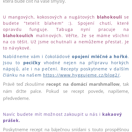
která bude cílit na vaše smysly.
U mangových, kokosových a nugátových
blahokoulí
se
budete "tetelit blahem" :). Spojení chutí, které
opravdu funguje. Tabuga nyní pracuje na
blahokoulích
malinových. Věřte, že se máme všichni
na co těšit. Už jsme ochutnali a nemůžeme přestat. Je
to návykové.
Nabídneme vám i čokoládové
opojení mléčné a hořké
.
Jsou to
pecičky
vhodné nejen na přípravu horkých
nápojů, ale i na pečení. Recepty poskytneme v dalším
článku na našem
https://www.hyggujeme.cz/blog2/
.
Právě teď zkoušíme
recept na
domácí marshmallow
, tak
nám držte palce. Pokud se recept povede, napíšeme,
předvedeme.
Navíc budete mít možnost zakoupit u nás i
kakaový
prášek.
Poskytneme recept na báječnou snídani s touto prospěšnou