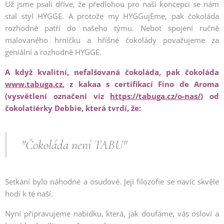
Už jsme psali dříve, že předlohou pro naši koncepci se nám
stal styl HYGGE. A protože my HYGGujEme, pak čokoláda
rozhodně patří do našeho týmu. Neboť spojení ručně
malovaného hrníčku a hříšné čokolády považujeme za
geniální a rozhodně HYGGE.
A když kvalitní, nefalšovaná čokoláda, pak čokoláda
www.tabuga.cz
, z kakaa s certifikací Fino de Aroma
(vysvětlení označení viz
https://tabuga.cz/o-nas/
) od
čokolatiérky Debbie, která tvrdí, že:
"Čokoláda není TABU"
Setkání bylo náhodné a osudové. Její filozofie se navíc skvěle
hodí k té naší.
Nyní připravujeme nabídku, která, jak doufáme, vás osloví a