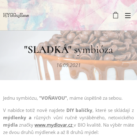
HYGGujEme
"SLADKÁ"
symbióza
16.09.2021
Jednu symbiózu,
"VOŇAVOU"
, máme úspěšně za sebou.
V nabídce totiž nově najdete
DIY balíčky
, které se skládají z
mýdlenky
a
různých vůní ručně vyráběného, netoxického
mýdla
značky
www.mydlovar.cz
v BIO kvalitě. Na výběr máte
ze dvou druhů mýdlenek a až 8 druhů mýdel: