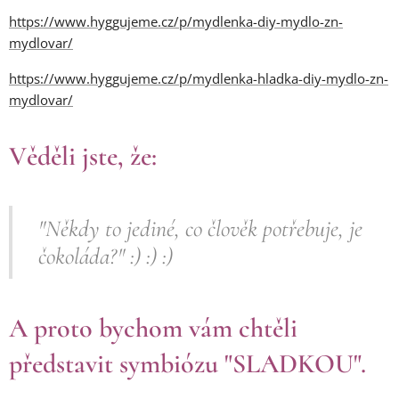
https://www.hyggujeme.cz/p/mydlenka-diy-mydlo-zn-
mydlovar/
https://www.hyggujeme.cz/p/mydlenka-hladka-diy-mydlo-zn-
mydlovar/
Věděli jste, že:
"Někdy to jediné, co člověk potřebuje, je
čokoláda?" :) :) :)
A proto bychom vám chtěli
představit symbiózu "SLADKOU".