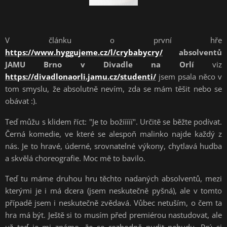
V článku o první hře
https://www.hyggujeme.cz/l/crybabycry/
absolventů
JAMU Brno
v
Divadle na Orlí
viz
https://divadlonaorli.jamu.cz/studenti/
jsem psala něco v
tom smyslu, že absolutně nevím, zda se mám těšit nebo se
obávat :).
Teď můžu s klidem říct: "Je to božííííí". Určitě se běžte podívat.
Černá komedie, ve které se alespoň malinko najde každý z
nás. Je to hravé, úderné, srovnatelné výkony, chytlavá hudba
a skvělá choreografie. Moc mě to bavilo.
Teď tu máme druhou hru těchto nadaných absolventů, mezi
kterými je i má dcera (jsem neskutečně pyšná), ale v tomto
případě jsem i neskutečně zvědavá. Vůbec netuším, o čem ta
hra má být. Ještě si to musím před premiérou nastudovat, ale