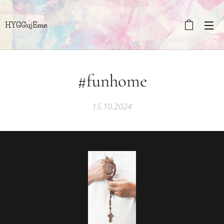
HYGGujEme
#funhome
15.10.2024