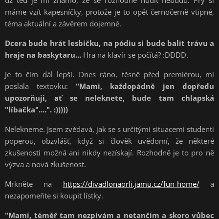
už teď je mi známo, že se rozhodně nudit nebudu. Prý si
máme vzít kapesníčky, protože je to opět černočerně vtipné,
téma aktuální a závěrem dojemné.
Dcera bude hrát lesbičku, na pódiu si bude balit trávu a
hraje na baskytaru...
Hra na klavír se počítá? :DDDD.
Je to čím dál lepší. Dnes ráno, těsně před premiérou, mi
poslala textovku:
"Mami, každopádně jen dopředu
upozorňuji, ať se neleknete, bude tam chlapská
"líbačka"....". :)))))
Nelekneme. Jsem zvědavá, jak se s určitými situacemi studenti
poperou, obzvlášť, když si člověk uvědomí, že některé
zkušenosti možná ani nikdy nezískají. Rozhodně je to pro ně
výzva a nová zkušenost.
Mrkněte na
https://divadlonaorli.jamu.cz/fun-home/
a
nezapomeňte si koupit lístky.
"Mami, téměř tam nezpívám a netančím a skoro vůbec