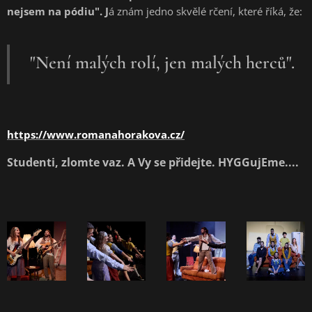
nejsem na pódiu". J
á znám jedno skvělé rčení, které říká, že:
"Není malých rolí, jen malých herců".
https://www.romanahorakova.cz/
Studenti, zlomte vaz. A Vy se přidejte. HYGGujEme....