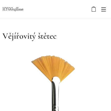
HYGGujEme
Vějířovitý štětec