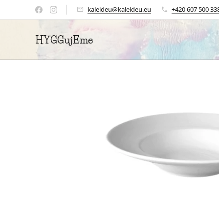
kaleideu@kaleideu.eu
+420 607 500 33
HYGGujEme