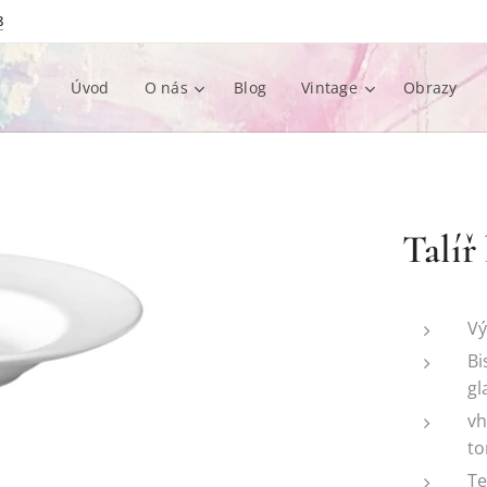
8
Úvod
O nás
Blog
Vintage
Obrazy
Talíř
Vý
Bi
gl
vh
to
Te