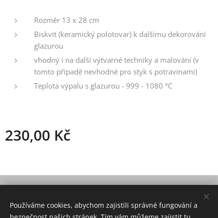
Rozměr 13 x 28 cm
Biskvit (keramický polotovar) k dalšímu dekorování
glazurou
vhodný i na další výtvarné techniky a malování (v
tomto případě nevhodné pro styk s potravinami)
Teplota výpalu s glazurou - 999 - 1080 °C
230,00
Kč
© 2021 Všechna práva vyhrazena
Používáme cookies, abychom zajistili správné fungování a
Vytvořeno službou
Webnode
Cookies
bezpečnost našich stránek. Tím vám můžeme zajistit tu