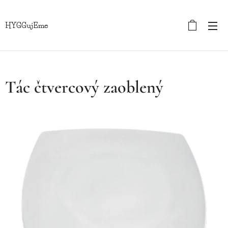
HYGGujEme
Tác čtvercový zaoblený