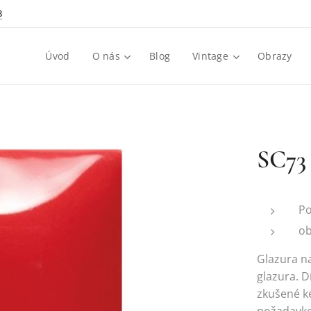
8
Úvod
O nás
Blog
Vintage
Obrazy
SC73 
Po
ob
Glazura na
glazura. 
zkušené ke