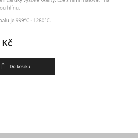
 záruky vysoké kvality. Lze s nimi malovat i na
ou hlínu.
alu je 999°C - 1280°C.
Kč
Do košíku