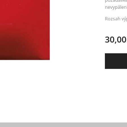
požadavkem
nevypálen
Rozsah výp
30,00