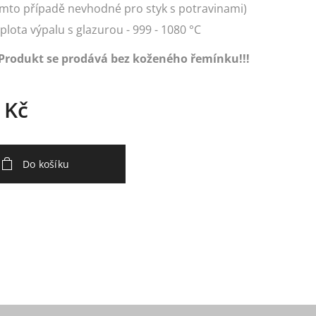
mto případě nevhodné pro styk s potravinami)
plota výpalu s glazurou - 999 - 1080 °C
Produkt se prodává bez koženého řemínku!!!
Kč
Do košíku