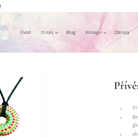
8
Úvod
O nás
Blog
Vintage
Obrazy
Přívě
P
Bi
gl
vh