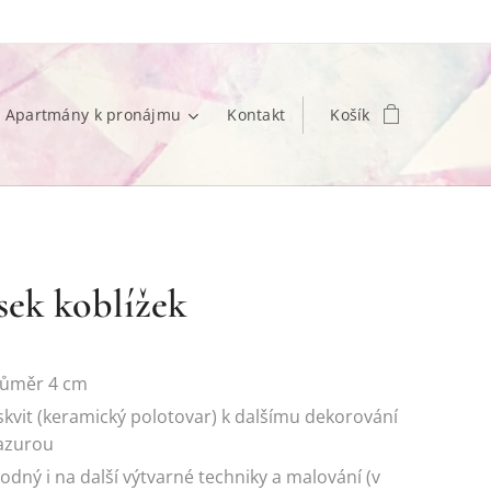
Apartmány k pronájmu
Kontakt
Košík
sek koblížek
růměr 4 cm
skvit (keramický polotovar) k dalšímu dekorování
azurou
odný i na další výtvarné techniky a malování (v