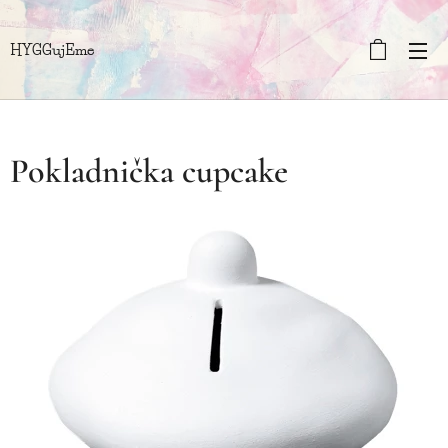
HYGGujEme
Pokladnička cupcake