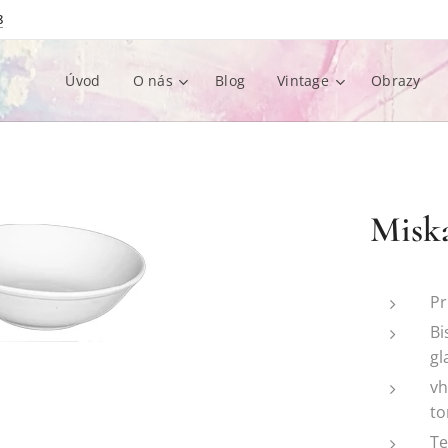
8
Úvod
O nás
Blog
Vintage
Obrazy
Miska
P
Bi
gl
vh
to
Te