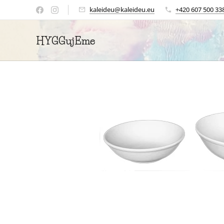
kaleideu@kaleideu.eu
+420 607 500 33
HYGGujEme