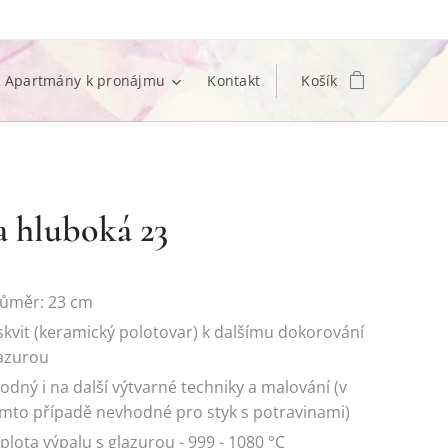
Apartmány k pronájmu
Kontakt
Košík
 hluboká 23
růměr: 23 cm
skvit (keramický polotovar) k dalšímu dokorování
azurou
odný i na další výtvarné techniky a malování (v
mto případě nevhodné pro styk s potravinami)
plota výpalu s glazurou - 999 - 1080 °C