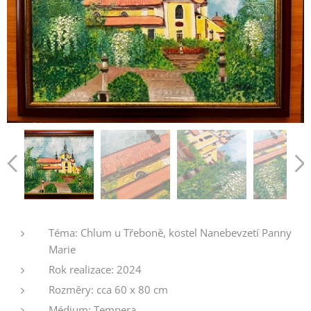
Téma: Chlum u Třeboně, kostel Nanebevzetí Panny
Marie
Rok realizace: 2024
Rozměry: cca 60 x 80 cm
Médium: Tempera