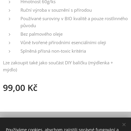
Hmotnost 60g/ks
Ruční výroba v souznění s přírodou
Používané suroviny v BIO kvalitě a pouze rostlinného
původu
Bez palmového oleje
Vůně tvořené přírodními esenciálními oleji
Splněná přísná non-toxic kritéria
Lze zakoupit také jako součást DIY balíčku (mýdlenka +
mýdlo)
99,00
Kč
© 2021 Všechna práva vyhrazena
Používáme cookies, abychom zajistili správné fungování a