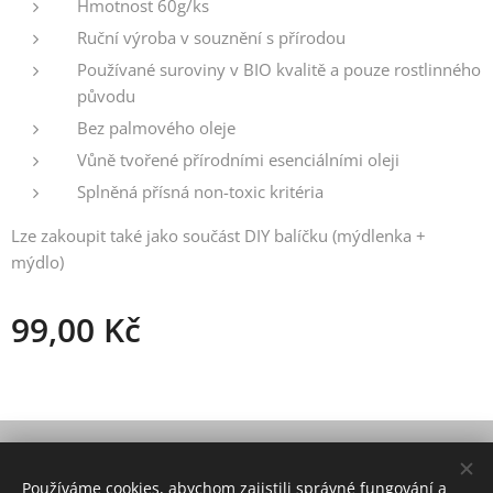
Hmotnost 60g/ks
Ruční výroba v souznění s přírodou
Používané suroviny v BIO kvalitě a pouze rostlinného
původu
Bez palmového oleje
Vůně tvořené přírodními esenciálními oleji
Splněná přísná non-toxic kritéria
Lze zakoupit také jako součást DIY balíčku (mýdlenka +
mýdlo)
99,00
Kč
© 2021 Všechna práva vyhrazena
Používáme cookies, abychom zajistili správné fungování a