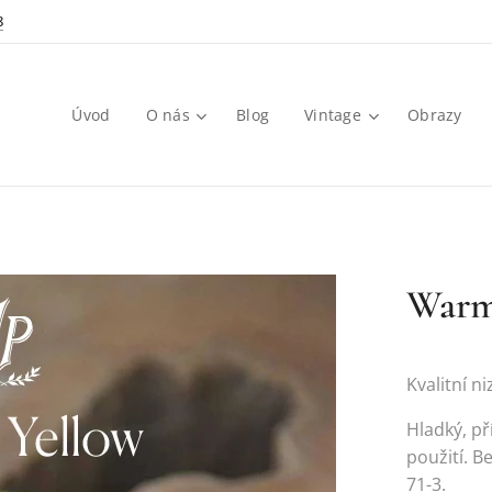
8
Úvod
O nás
Blog
Vintage
Obrazy
Warm 
Kvalitní n
Hladký, př
použití. 
71-3.