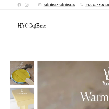
kaleideu@kaleideu.eu
+420 607 500 33
HYGGujEme