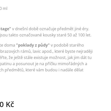
0 ml
ntage"
v dnešní době
označuje předmět jiné éry.
 jsou takto označované kousky staré 50 až 100 let.
te doma
"poklady z půdy"
v podobě starého
brazových rámů, lavic apod., které byste nejraději
ěřte, že ještě stále existuje možnost, jak jim dát tu
patinu a posunout je na příčku mimořádných a
ých předmětů, které vám budou i nadále dělat
0
Kč