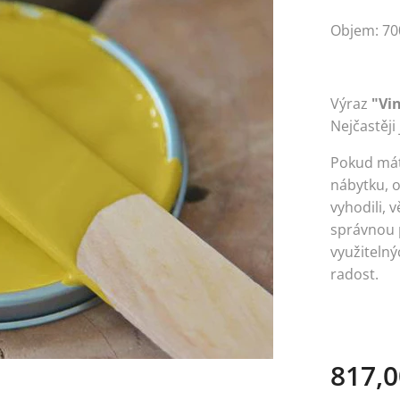
Objem: 70
Výraz
"Vi
Nejčastěji
Pokud má
nábytku, o
vyhodili, v
správnou 
využiteln
radost.
817,0