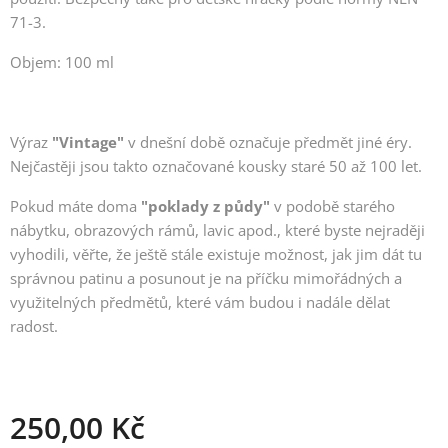
71-3.
Objem: 100 ml
Výraz
"Vintage"
v dnešní době
označuje předmět jiné éry.
Nejčastěji jsou takto označované kousky staré 50 až 100 let.
Pokud máte doma
"poklady z půdy"
v podobě starého
nábytku, obrazových rámů, lavic apod., které byste nejraději
vyhodili, věřte, že ještě stále existuje možnost, jak jim dát tu
správnou patinu a posunout je na příčku mimořádných a
využitelných předmětů, které vám budou i nadále dělat
radost.
250,00
Kč