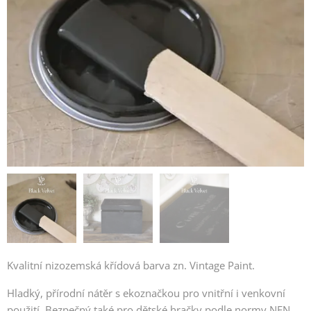
Kvalitní nizozemská křídová barva zn. Vintage Paint.
Hladký, přírodní nátěr s ekoznačkou pro vnitřní i venkovní
použití. Bezpečný také pro dětské hračky podle normy NEN