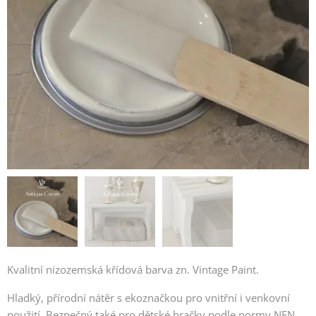
Kvalitní nizozemská křídová barva zn. Vintage Paint.
Hladký, přírodní nátěr s ekoznačkou pro vnitřní i venkovní
použití. Bezpečný také pro dětské hračky podle normy NEN