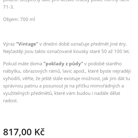
71-3.
Objem: 700 ml
Výraz
"Vintage"
v dnešní době
označuje předmět jiné éry.
Nejčastěji jsou takto označované kousky staré 50 až 100 let.
Pokud máte doma
"poklady z půdy"
v podobě starého
nábytku, obrazových rámů, lavic apod., které byste nejraději
vyhodili, věřte, že ještě stále existuje možnost, jak jim dát tu
správnou patinu a posunout je na příčku mimořádných a
využitelných předmětů, které vám budou i nadále dělat
radost.
817,00
Kč