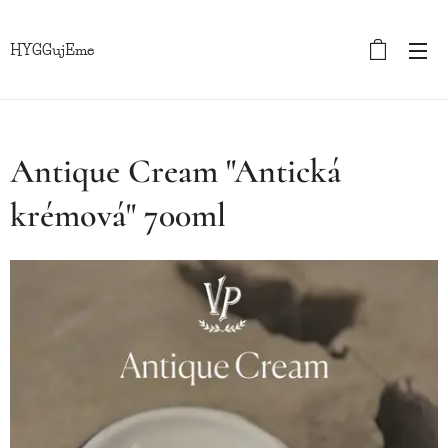
HYGGujEme
Antique Cream "Antická
krémová" 700ml