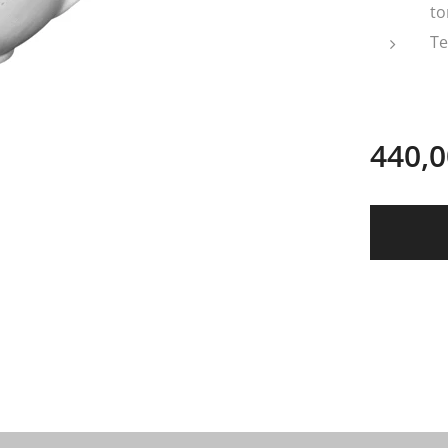
to
Te
440,0