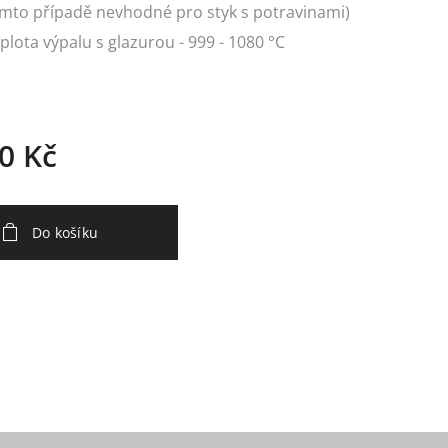
mto případě nevhodné pro styk s potravinami)
plota výpalu s glazurou - 999 - 1080 °C
0
Kč
Do košíku