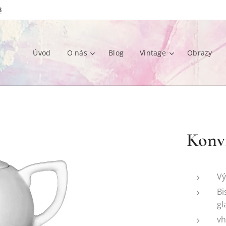
8
Úvod
O nás
Blog
Vintage
Obrazy
Konvi
Vý
Bi
gl
vh