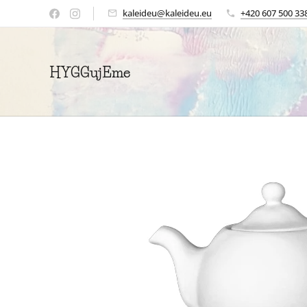
kaleideu@kaleideu.eu
+420 607 500 33
HYGGujEme