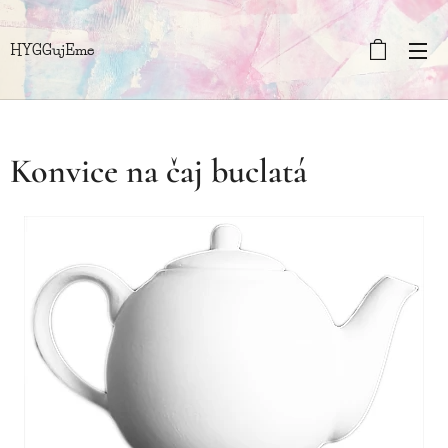
HYGGujEme
Konvice na čaj buclatá