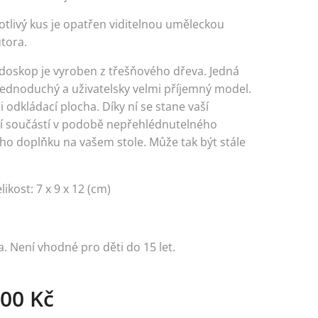
otlivý kus je opatřen viditelnou uměleckou
tora.
idoskop je vyroben z třešňového dřeva. Jedná
 jednoduchý a uživatelsky velmi příjemný model.
 i odkládací plocha. Díky ní se stane vaší
 součástí v podobě nepřehlédnutelného
ého doplňku na vašem stole. Může tak být stále
likost: 7 x 9 x 12 (cm)
. Není vhodné pro děti do 15 let.
,00
Kč