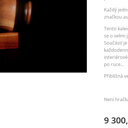
Každý jedn
značkou au
Tento kale
se o velmi
Součástí je
každodenní
interiérov
po ruce...
Přibližná ve
Není hračka
9 300