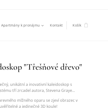
Apartmány k pronájmu
Kontakt
Košík
doskop "Třešňové dřevo"
ečný, unikátní a inovativní kaleidoskop s
stému tří zrcadel autora, Stevena Graye...
arevného mlžného oparu se zjeví obrazec v
věřitelné a jedinečné 3D koule!