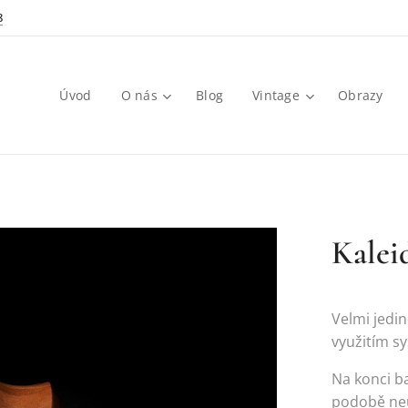
8
Úvod
O nás
Blog
Vintage
Obrazy
Kalei
Velmi jedin
využitím sy
Na konci b
podobě neu