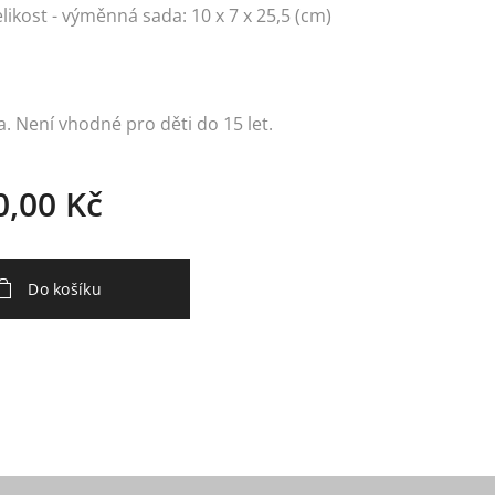
elikost - výměnná sada: 10 x 7 x 25,5 (cm)
. Není vhodné pro děti do 15 let.
0,00
Kč
Do košíku