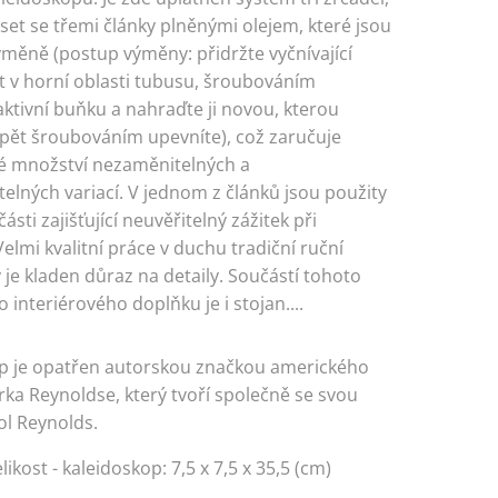
 set se třemi články plněnými olejem, které jsou
ýměně (postup výměny: přidržte vyčnívající
t v horní oblasti tubusu, šroubováním
ktivní buňku a nahraďte ji novou, kterou
pět šroubováním upevníte), což zaručuje
 množství nezaměnitelných a
elných variací. V jednom z článků jsou použity
ásti zajišťující neuvěřitelný zážitek při
elmi kvalitní práce v duchu tradiční ruční
 je kladen důraz na detaily. Součástí tohoto
interiérového doplňku je i stojan....
p je opatřen autorskou značkou amerického
ka Reynoldse, který tvoří společně se svou
ol Reynolds.
likost - kaleidoskop: 7,5 x 7,5 x 35,5 (cm)