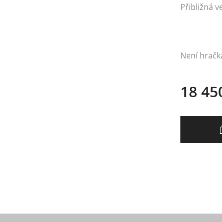
Přibližná v
Není hračka
18 45