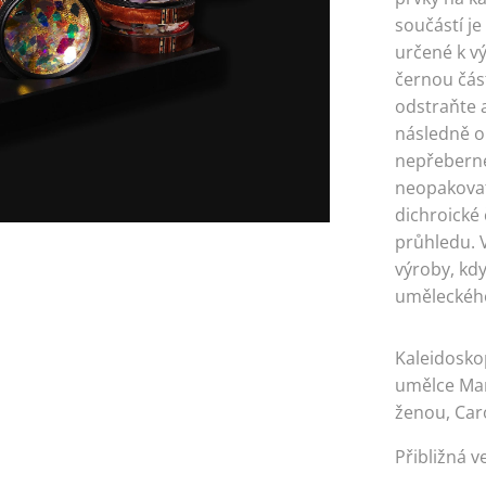
součástí je
určené k v
černou čás
odstraňte a
následně o
nepřeberné
neopakovat
dichroické č
průhledu. V
výroby, kdy
uměleckého 
Kaleidosko
umělce Mar
ženou, Car
Přibližná ve