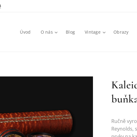
8
Úvod
O nás
Blog
Vintage
Obrazy
Kalei
buňk
Ručně vyro
Reynolds, 
prvky na ka