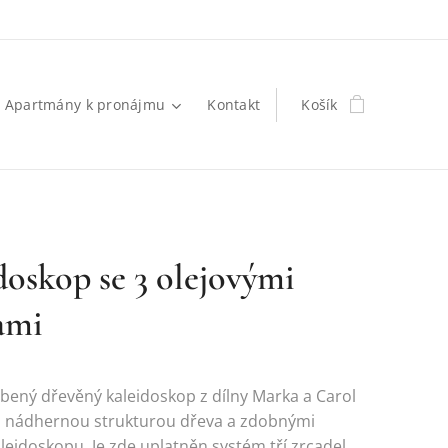
Apartmány k pronájmu
Kontakt
Košík
doskop se 3 olejovými
ami
bený dřevěný kaleidoskop z dílny Marka a Carol
s nádhernou strukturou dřeva a zdobnými
leidoskopu. Je zde uplatněn systém tří zrcadel,