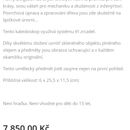
krásy, svou vášeň pro mechaniku a zkušenosti z inženýrtsví.
Povrchová úprava a zpracování dřeva jsou zde skutečně na
špičkové úrovni...
Tento kaleidoskop využívá systému tří zrcadel.
Díky skvělému složení uvnitř skleněného objektu plněného
olejem a předměty jsou obrazce uchvacující a v každém
okamžiku originální.
Tento umělecký předmět jistě zaujme nejen na první pohled.
Přibližná velikost: 6 x 25,5 x 11,5 (cm)
Není hračka. Není vhodné pro děti do 15 let.
7 850,00
Kč