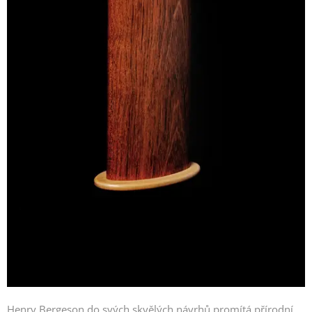
Henry Bergeson do svých skvělých návrhů promítá přírodní