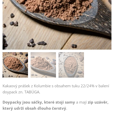
Kakaový prášek z Kolumbie s obsahem tuku 22/24% v balení
doypack zn. TABÚGA.
Doypacky jsou sáčky, které stojí samy
a mají
zip uzávěr,
který udrží obsah dlouho čerstvý
.