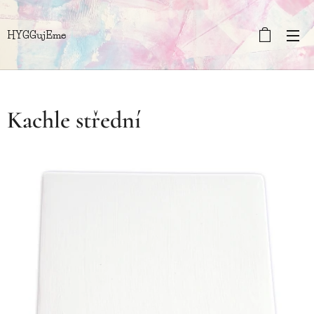
HYGGujEme
Kachle střední