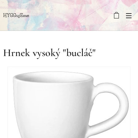
HYGGujEme
Hrnek vysoký "bucláč"