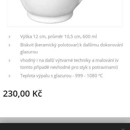
Výška 12 cm, průměr 10,5 cm, 600 ml
Biskvit (keramický polotovar) k dalšímu dokorování
glazurou
vhodný i na další výtvarné techniky a malování (v
tomto případě nevhodné pro styk s potravinami)
Teplota výpalu s glazurou - 999 - 1080 °C
230,00
Kč
© 2021 Všechna práva vyhrazena