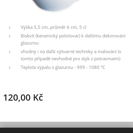
Výška 5,5 cm, průměr 6 cm, 5 cl
Biskvit (keramický polotovar) k dalšímu dekorování
glazurou
vhodný i na další výtvarné techniky a malování (v
tomto případě nevhodné pro styk s potravinami)
Teplota výpalu s glazurou - 999 - 1080 °C
120,00
Kč