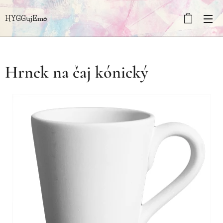
HYGGujEme
Hrnek na čaj kónický