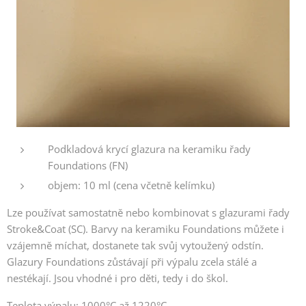
Podkladová krycí glazura na keramiku řady
Foundations (FN)
objem: 10 ml (cena včetně kelímku)
Lze používat samostatně nebo kombinovat s glazurami řady
Stroke&Coat (SC). Barvy na keramiku Foundations můžete i
vzájemně míchat, dostanete tak svůj vytoužený odstín.
Glazury Foundations zůstávají při výpalu zcela stálé a
nestékají. Jsou vhodné i pro děti, tedy i do škol.
Teplota výpalu: 1000°C až 1220°C.