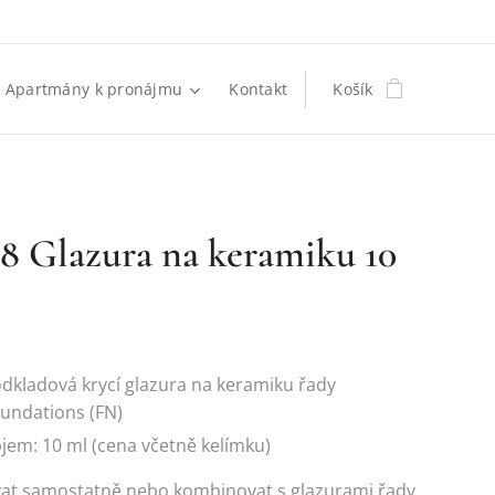
Apartmány k pronájmu
Kontakt
Košík
8 Glazura na keramiku 10
dkladová krycí glazura na keramiku řady
undations (FN)
jem: 10 ml (cena včetně kelímku)
vat samostatně nebo kombinovat s glazurami řady