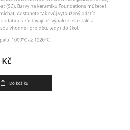
at (SC). Barvy na keramiku Foundations můžete i
íchat, dostanete tak svůj vytoužený odstín.
undations zůstávají při výpalu zcela stálé a
Jsou vhodné i pro děti, tedy i do škol.
palu: 1000°C až 1220°C.
Kč
Do košíku