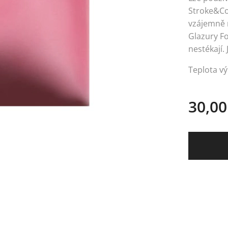
Stroke&Co
vzájemně m
Glazury Fo
nestékají. 
Teplota vý
30,00