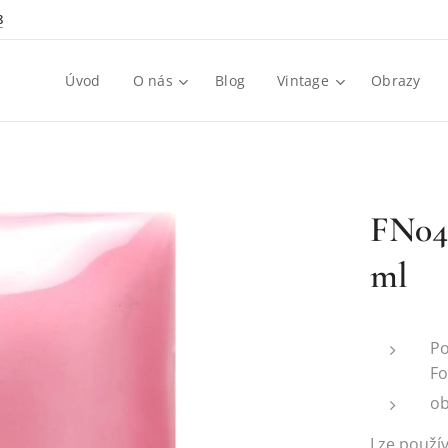
8
Úvod
O nás
Blog
Vintage
Obrazy
FN04
ml
Po
Fo
ob
Lze použí