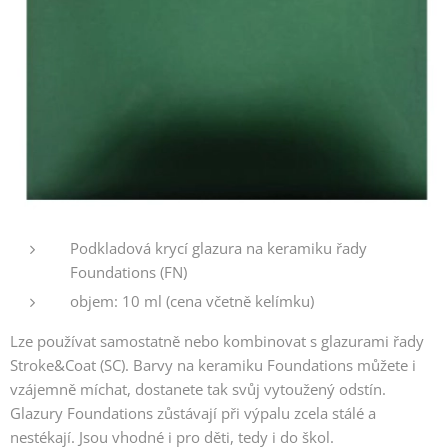
Podkladová krycí glazura na keramiku řady
Foundations (FN)
objem: 10 ml (cena včetně kelímku)
Lze používat samostatně nebo kombinovat s glazurami řady
Stroke&Coat (SC). Barvy na keramiku Foundations můžete i
vzájemně míchat, dostanete tak svůj vytoužený odstín.
Glazury Foundations zůstávají při výpalu zcela stálé a
nestékají. Jsou vhodné i pro děti, tedy i do škol.