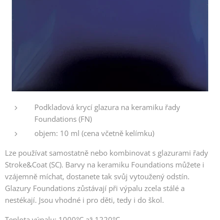
Podkladová krycí glazura na keramiku řady
Foundations (FN)
objem: 10 ml (cena včetně kelímku)
Lze používat samostatně nebo kombinovat s glazurami řady
Stroke&Coat (SC). Barvy na keramiku Foundations můžete i
vzájemně míchat, dostanete tak svůj vytoužený odstín.
Glazury Foundations zůstávají při výpalu zcela stálé a
nestékají. Jsou vhodné i pro děti, tedy i do škol.
Teplota výpalu: 1000°C až 1220°C.