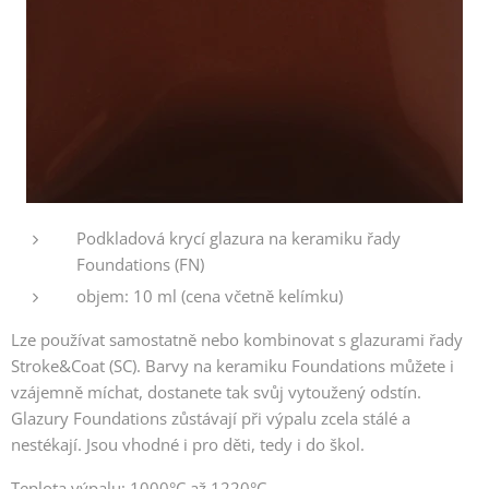
Podkladová krycí glazura na keramiku řady
Foundations (FN)
objem: 10 ml (cena včetně kelímku)
Lze používat samostatně nebo kombinovat s glazurami řady
Stroke&Coat (SC). Barvy na keramiku Foundations můžete i
vzájemně míchat, dostanete tak svůj vytoužený odstín.
Glazury Foundations zůstávají při výpalu zcela stálé a
nestékají. Jsou vhodné i pro děti, tedy i do škol.
Teplota výpalu: 1000°C až 1220°C.