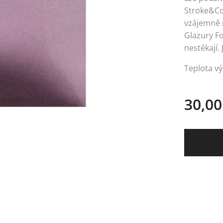
Stroke&Co
vzájemně m
Glazury Fo
nestékají. 
Teplota vý
30,00