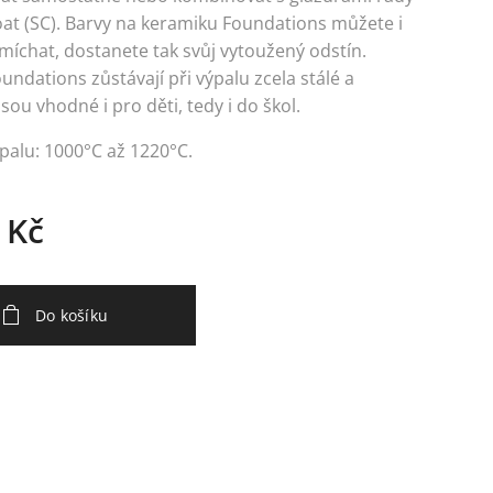
at (SC). Barvy na keramiku Foundations můžete i
íchat, dostanete tak svůj vytoužený odstín.
undations zůstávají při výpalu zcela stálé a
Jsou vhodné i pro děti, tedy i do škol.
palu: 1000°C až 1220°C.
Kč
Do košíku