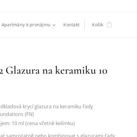
Apartmány k pronájmu
Kontakt
Košík
 Glazura na keramiku 10
dkladová krycí glazura na keramiku řady
undations (FN)
jem: 10 ml (cena včetně kelímku)
vat samostatně nebo kombinovat s glazurami řady