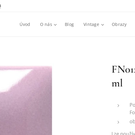
8
Úvod
O nás
Blog
Vintage
Obrazy
FN012
ml
Po
Fo
ob
Lze použí