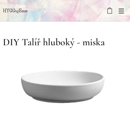
HYGGujEme
DIY Talíř hluboký - miska