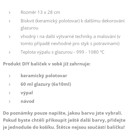
Rozměr 13 x 28 cm
Biskvit (keramický polotovar) k dalšímu dekorování
glazurou
vhodný i na další výtvarné techniky a malování (v
tomto případě nevhodné pro styk s potravinami)
Teplota výpalu s glazurou - 999 - 1080 °C
Produkt DIY balíček v sobě již zahrnuje:
keramický polotovar
60 ml glazury (6x10ml)
výpal
návod
Do poznámky pouze napište, jakou barvu jste vybrali.
Pokud byste chtěli přikoupit ještě další barvy, přidejte
je jednoduše do košíku.
Štětce nejsou součástí balíčku!