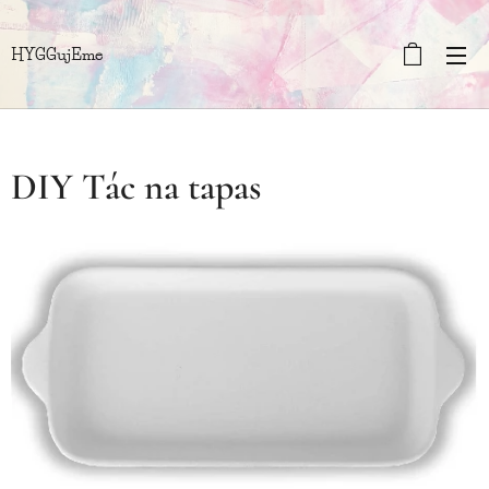
HYGGujEme
DIY Tác na tapas