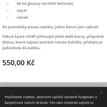
60 ml glazury (6x10ml kelímek)
výpal
návod
Do poznámky pouze napište, jakou barvu jste vybrali.
Pokud byste chtěli přikoupit ještě další barvy, případně
štětce, které nejsou součástí tohoto balíčku, přidejte je
jednoduše do košíku.
550,00
Kč
© 2021 Všechna práva vyhrazena
Používáme cookies, abychom zajistili správné fungování a
Vytvořeno službou
Webnode
Cookies
bezpečnost našich stránek. Tím vám můžeme zajistit tu