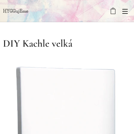
HYGGujEme
DIY Kachle velká