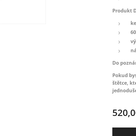
Produkt D
ke
60
vý
n
Do poznám
Pokud bys
štětce, kt
jednoduš
520,0