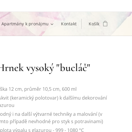
Apartmány k pronájmu
Kontakt
Košík
rnek vysoký "bucláč"
ška 12 cm, průměr 10,5 cm, 600 ml
skvit (keramický polotovar) k dalšímu dekorování
azurou
odný i na další výtvarné techniky a malování (v
mto případě nevhodné pro styk s potravinami)
plota výpalu s glazurou - 999 - 1080 °C