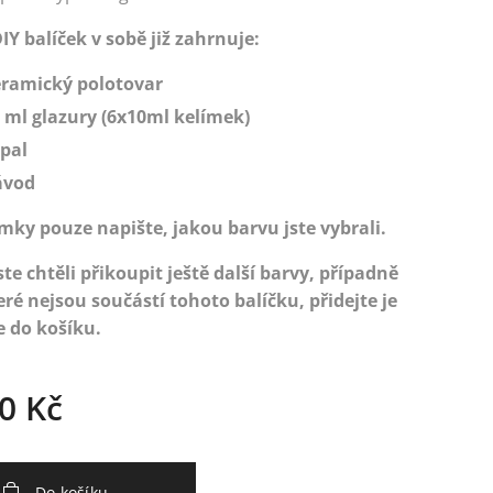
IY balíček v sobě již zahrnuje:
ramický polotovar
 ml glazury (6x10ml kelímek)
pal
ávod
ky pouze napište, jakou barvu jste vybrali.
te chtěli přikoupit ještě další barvy, případně
eré nejsou součástí tohoto balíčku, přidejte je
e do košíku.
0
Kč
Do košíku