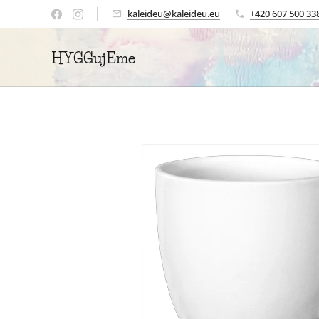
kaleideu@kaleideu.eu
+420 607 500 33
HYGGujEme