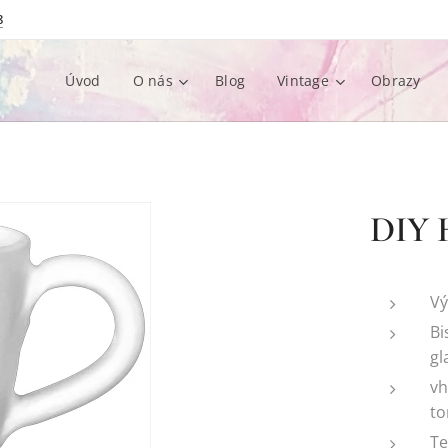
8
Úvod
O nás
Blog
Vintage
Obrazy
DIY H
Vý
Bi
gl
vh
to
Te