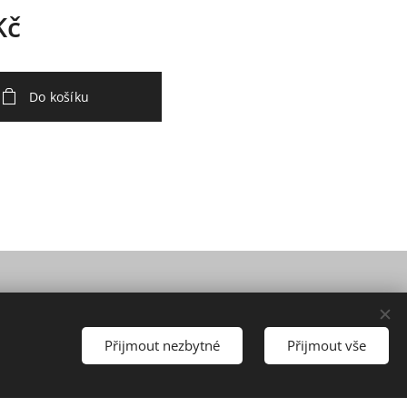
Kč
Do košíku
Přijmout nezbytné
Přijmout vše