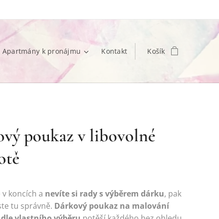
Apartmány k pronájmu
Kontakt
Košík
vý poukaz v libovolné
otě
 v koncích a
nevíte si rady s výběrem dárku
, pak
jste tu správně.
Dárkový poukaz na malování
dle vlastního výběru
potěší každého bez ohledu