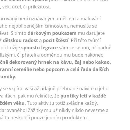
 věk, účel, či příležitost.
darovaný není uznávaným umělcem a malování
 jeho nejoblíbenějším činnostem, nemusíte se
ávat. S tímto
dárkovým poukazem
mu darujete
až
dětskou radost
a
pocit štěstí
. Při této tvůrčí
 totiž užije
spoustu legrace
sám se sebou, případně
blízkými, či přáteli a odměnou mu bude nakonec
čně dekorovaný hrnek na kávu, čaj nebo kakao,
ranní cereálie nebo popcorn a celá řada dalších
ramiky.
 se vzpíral vaší až údajně přehnané naivitě o jeho
valitách, pak mu řekněte, že
puntíky letí v každé
aždém věku
. Tuto aktivitu totiž zvládne každý,
darovaného! Zážitky mu už nikdy nikdo nevezme a
á to neskončí pouze jedním produktem...