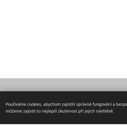
Používáme cookies, abychom zajistili správné fungování a bezp
můžeme zajistit tu nejlepší zkušenost při jejich návštěvě.
HYGGujEme