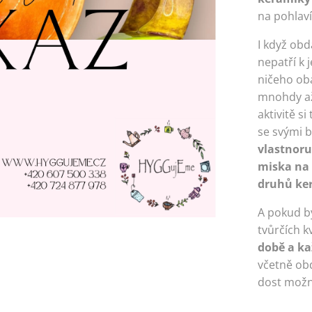
na pohlaví,
I když ob
nepatří k
ničeho ob
mnohdy 
aktivitě si
se svými 
vlastnoru
miska na 
druhů ke
A pokud by
tvůrčích k
době a k
včetně ob
dost možn