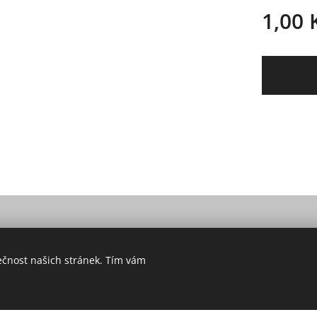
1,00
© 2021 Všechna práva vyhrazena
ečnost našich stránek. Tím vám
Vytvořeno službou
Webnode
Cookies