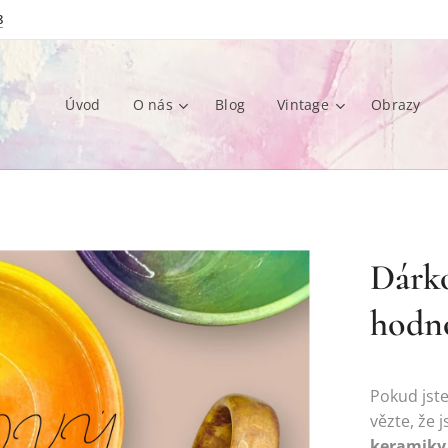
8
Úvod
O nás
Blog
Vintage
Obrazy
Dárko
hodn
Pokud jste
vězte, že 
keramiky 