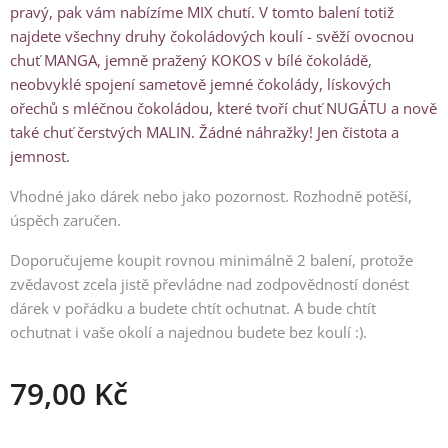
pravý, pak vám nabízíme MIX chutí. V tomto balení totiž
najdete všechny druhy čokoládových koulí - svěží ovocnou
chuť MANGA, jemně pražený KOKOS v bílé čokoládě,
neobvyklé spojení sametově jemné čokolády, lískových
ořechů s mléčnou čokoládou, které tvoří chuť NUGÁTU a nově
také chuť čerstvých MALIN. Žádné náhražky! Jen čistota a
jemnost.
Vhodné jako dárek nebo jako pozornost. Rozhodně potěší,
úspěch zaručen.
Doporučujeme koupit rovnou minimálně 2 balení, protože
zvědavost zcela jistě převládne nad zodpovědností donést
dárek v pořádku a budete chtít ochutnat. A bude chtít
ochutnat i vaše okolí a najednou budete bez koulí :).
79,00
Kč