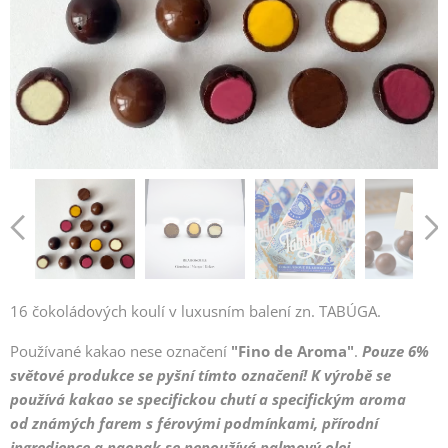
16 čokoládových koulí v luxusním balení zn. TABÚGA.
Používané kakao nese označení
"
Fino de Aroma"
.
Pouze 6%
světové produkce se pyšní tímto označení! K výrobě se
používá kakao
se specifickou chutí a specifickým aroma
od
známých farem s férovými podmínkami, přírodní
ingredience a naopak se nepoužívá palmový olej.