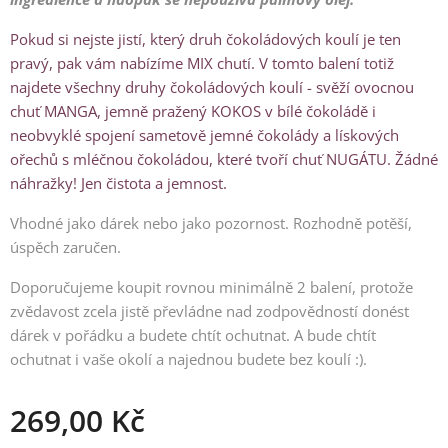
Pokud si nejste jistí, který druh čokoládových koulí je ten
pravý, pak vám nabízíme MIX chutí. V tomto balení totiž
najdete všechny druhy čokoládových koulí - svěží ovocnou
chuť MANGA, jemně pražený KOKOS v bílé čokoládě i
neobvyklé spojení sametově jemné čokolády a lískových
ořechů s mléčnou čokoládou, které tvoří chuť NUGÁTU. Žádné
náhražky! Jen čistota a jemnost.
Vhodné jako dárek nebo jako pozornost. Rozhodně potěší,
úspěch zaručen.
Doporučujeme koupit rovnou minimálně 2 balení, protože
zvědavost zcela jistě převládne nad zodpovědností donést
dárek v pořádku a budete chtít ochutnat. A bude chtít
ochutnat i vaše okolí a najednou budete bez koulí :).
269,00
Kč