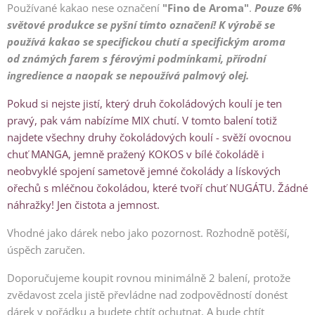
Používané kakao nese označení
"
Fino de Aroma"
.
Pouze 6%
světové produkce se pyšní tímto označení! K výrobě se
používá kakao
se specifickou chutí a specifickým aroma
od
známých farem s férovými podmínkami, přírodní
ingredience a naopak se nepoužívá palmový olej.
Pokud si nejste jistí, který druh čokoládových koulí je ten
pravý, pak vám nabízíme MIX chutí. V tomto balení totiž
najdete všechny druhy čokoládových koulí - svěží ovocnou
chuť MANGA, jemně pražený KOKOS v bílé čokoládě i
neobvyklé spojení sametově jemné čokolády a lískových
ořechů s mléčnou čokoládou, které tvoří chuť NUGÁTU. Žádné
náhražky! Jen čistota a jemnost.
Vhodné jako dárek nebo jako pozornost. Rozhodně potěší,
úspěch zaručen.
Doporučujeme koupit rovnou minimálně 2 balení, protože
zvědavost zcela jistě převládne nad zodpovědností donést
dárek v pořádku a budete chtít ochutnat. A bude chtít