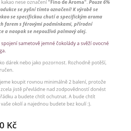
 kakao nese označení
"
Fino de Aroma"
.
Pouze 6%
rodukce se pyšní tímto označení! K výrobě se
kakao
se specifickou chutí a specifickým aroma
h farem s férovými podmínkami, přírodní
ce a naopak se nepoužívá palmový olej.
 spojení sametově
jemné
čokolády a svěží ovocné
ga.
ko dárek nebo jako pozornost. Rozhodně potěší,
ručen.
eme koupit rovnou minimálně 2 balení, protože
 zcela jistě převládne nad zodpovědností donést
řádku a budete chtít ochutnat. A bude chtít
 vaše okolí a najednou budete bez koulí :).
0
Kč