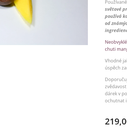
Používané
světové p
používá 
od
známýc
ingredien
Neobvyklé
chuti man
Vhodné ja
úspěch za
Doporučuj
zvědavost
dárek v po
ochutnat i
219,0