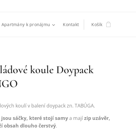
Apartmány k pronájmu
Kontakt
Košík
ládové koule Doypack
NGO
dových koulí v balení doypack zn. TABÚGA.
jsou sáčky, které stojí samy
a mají
zip uzávěr,
ží obsah dlouho čerstvý
.