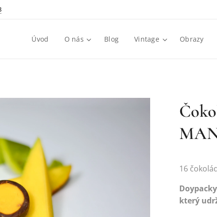
8
Úvod
O nás
Blog
Vintage
Obrazy
Čoko
MA
16 čokolá
Doypacky 
který udr