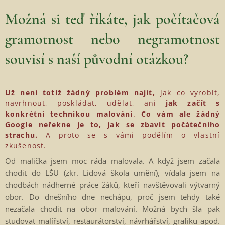
Možná si teď říkáte, jak počítačová
gramotnost nebo negramotnost
souvisí s naší původní otázkou?
Už není totiž žádný problém najít
,
jak co vyrobit,
navrhnout, poskládat, udělat, ani
jak začít s
konkrétní technikou malování
.
Co vám ale žádný
Google neřekne je to, jak se zbavit počátečního
strachu.
A proto se s vámi podělím o vlastní
zkušenost.
Od malička jsem moc ráda malovala. A když jsem začala
chodit do LŠU (zkr. Lidová škola umění), vídala jsem na
chodbách nádherné práce žáků, kteří navštěvovali výtvarný
obor. Do dnešního dne nechápu, proč jsem tehdy také
nezačala chodit na obor malování. Možná bych šla pak
studovat malířství, restaurátorství, návrhářství, grafiku apod.