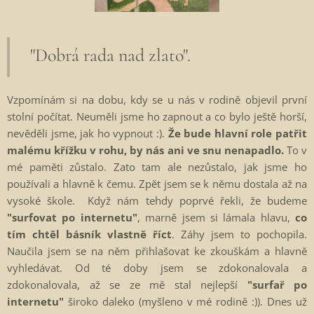
"Dobrá rada nad zlato".
Vzpomínám si na dobu, kdy se u nás v rodině objevil první
stolní počítat. Neuměli jsme ho zapnout a co bylo ještě horší,
nevěděli jsme, jak ho vypnout :).
Že bude hlavní role patřit
malému křížku v rohu, by nás ani ve snu nenapadlo.
To v
mé paměti zůstalo. Zato tam ale nezůstalo, jak jsme ho
používali a hlavně k čemu. Zpět jsem se k němu dostala až na
vysoké škole. Když nám tehdy poprvé řekli, že budeme
"surfovat po internetu"
, marně jsem si lámala hlavu,
co
tím chtěl básník vlastně říct
. Záhy jsem to pochopila.
Naučila jsem se na něm přihlašovat ke zkouškám a hlavně
vyhledávat. Od té doby jsem se zdokonalovala a
zdokonalovala, až se ze mě stal nejlepší
"surfař po
internetu"
široko daleko (myšleno v mé rodině :)). Dnes už