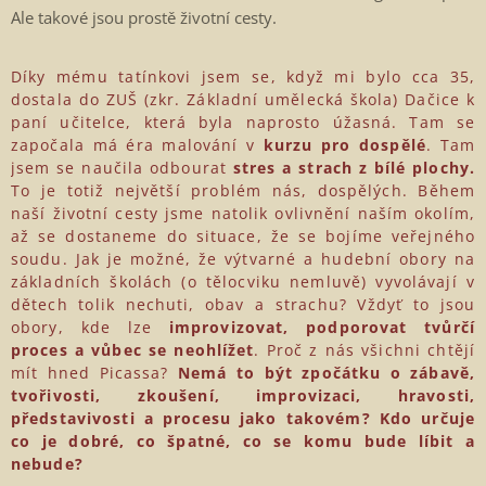
Ale takové jsou prostě životní cesty.
Díky mému tatínkovi jsem se, když mi bylo cca 35,
dostala do ZUŠ (zkr. Základní umělecká škola) Dačice k
paní učitelce, která byla naprosto úžasná. Tam se
započala má éra malování v
kurzu pro dospělé
. Tam
jsem se naučila odbourat
stres a strach z bílé plochy.
To je totiž největší problém nás, dospělých. Během
naší životní cesty jsme natolik ovlivnění naším okolím,
až se dostaneme do situace, že se bojíme veřejného
soudu. Jak je možné, že výtvarné a hudební obory na
základních školách (o tělocviku nemluvě) vyvolávají v
dětech tolik nechuti, obav a strachu? Vždyť to jsou
obory, kde lze
improvizovat, podporovat tvůrčí
proces a vůbec se neohlížet
. Proč z nás všichni chtějí
mít hned Picassa?
Nemá to být zpočátku o zábavě,
tvořivosti, zkoušení, improvizaci, hravosti,
představivosti a procesu jako takovém? Kdo určuje
co je dobré, co špatné, co se komu bude líbit a
nebude?