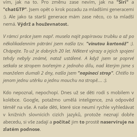
vím, jak na to. Pro změnu zase nevím, jak na
"Siri"
a
"
chatGTP"
. Jsem opět o krok pozadu za mladšími generacemi
:). Ale jako ta starší generace mám zase něco, co ta mladší
nemá.
Výdrž a houževnatost.
V rámci práce jsem např. musela najít papírovou trubku a až po
několikadenním pátrání jsem našla tzv.
"vinutou kartonáž"
:).
Chápejte. To už je dobrých 20 let. Některé výrazy a jejich spojení
tehdy nebyly známé, natož ustálené. A když jsem se poprvé
setkala se stropem tvořeným z jednoho dílu, nad kterým jsme s
manželem dumali 2 dny, našla jsem
"napínací strop"
. Chtělo to
jenom jednu utěrku a jednu mouchu na stropě.... :).
Kdo nepoznal, nepochopí. Dnes už se děti rodí s mobilem v
kolébce. Google, potažmo umělá inteligence, zná odpověď
téměř na vše. A naše děti, které sice neumí rychle vyhledávat
v knižních slovnících cizích jazyků, protože neznají dobře
abecedu, si vše zadají a
počítač
jim
to
prostě
naservíruje na
zlatém podnose
.