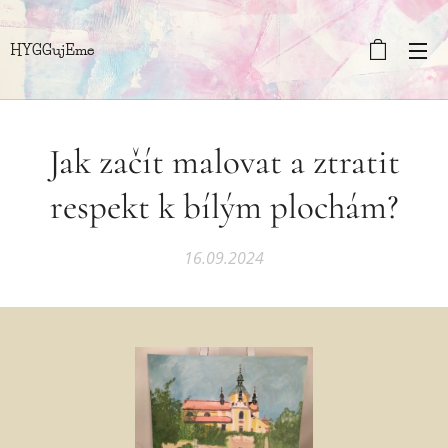
HYGGujEme
Jak začít malovat a ztratit
respekt k bílým plochám?
16.09.2024