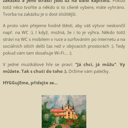
zakázku a jeho strasti jsou už na další kapitolu.
Pokud
totiž něco tvoříte a někdo si to cíleně vybere, máte vyhráno.
Tvorba na zakázku je o dost složitější.
A proto vám přejeme hodně štěstí, aby váš výtvor neskončil
např. na WC :). I když, možná, že i to je výhra. Někdo totiž
stráví na WC s mobilem v ruce a surfováním po internetu a na
sociálních sítích delší čas než v obývacích prostorách :). Tedy
pokud vám tam dosahuje Wi-Fi... :).
V jedné muzikálové hře se praví:
"Já chci, já můžu"
.
Vy
můžete. Tak s chutí do toho :).
Držíme vám palečky.
HYGGujEme, přidejte se...